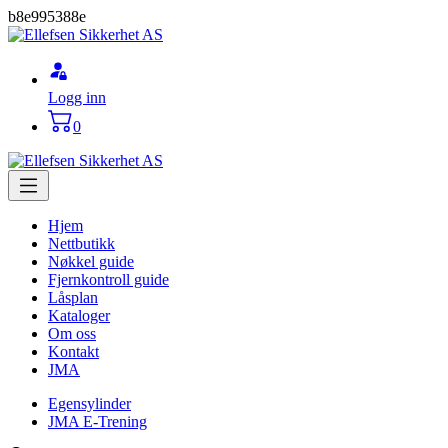
b8e995388e
Logg inn
0
Hjem
Nettbutikk
Nøkkel guide
Fjernkontroll guide
Låsplan
Kataloger
Om oss
Kontakt
JMA
Egensylinder
JMA E-Trening