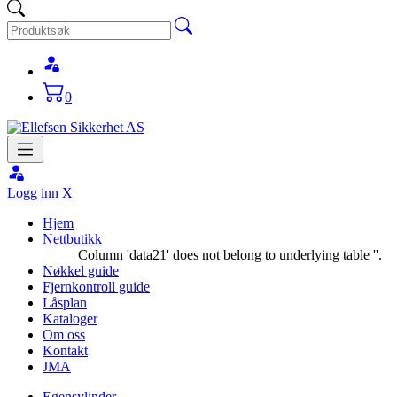
0
Logg inn
X
Hjem
Nettbutikk
Column 'data21' does not belong to underlying table ''.
Nøkkel guide
Fjernkontroll guide
Låsplan
Kataloger
Om oss
Kontakt
JMA
Egensylinder